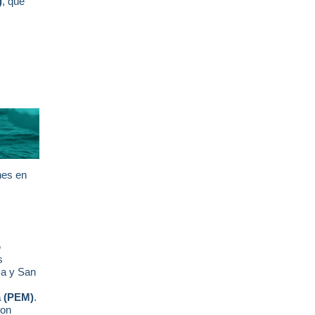
)
, que
nes en
o
s
ma y San
a (PEM)
.
ron