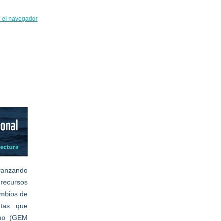
n el navegador
avanzando
recursos
ambios de
etas que
ano (GEM