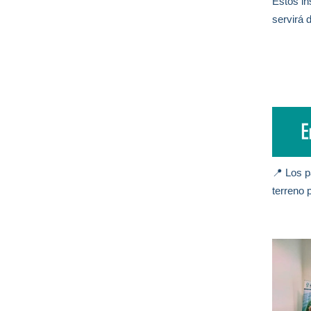
Estos in
servirá 
📍 Los p
terreno 