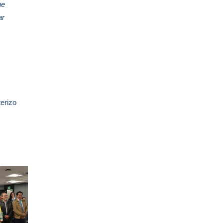
ue
ar
terizo