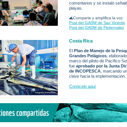
comentarios y se instaló señalé
playas.
🌊Comparte y amplifica la voz
Post del GADM de San Vicente
Post del GADM de Pedernales
Costa Rica
El
Plan de Manejo de la Pesq
Grandes Pelágicos
, elaborado
marco del piloto de Pacífico So
fue
aprobado por la Junta Dir
de INCOPESCA
, marcando u
clave hacia la implementación.
Conócelo aquí