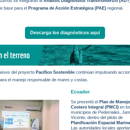
sumos se integrarán al
Análisis Diagnóstico Transfronterizo (ADT
de base para el
Programa de Acción Estratégica (PAE)
regional.
Descarga los diagnósticos aquí
aíses del proyecto
Pacífico Sostenible
continúan impulsando accio
para el manejo responsable de mares y costas.
Ecuador
Se presentó el
Plan de Manej
Costero Integral (PMCI)
en lo
municipios de Pedernales, Ja
Vicente, dentro del piloto de
Planificación Espacial Marin
Las autoridades locales aporta