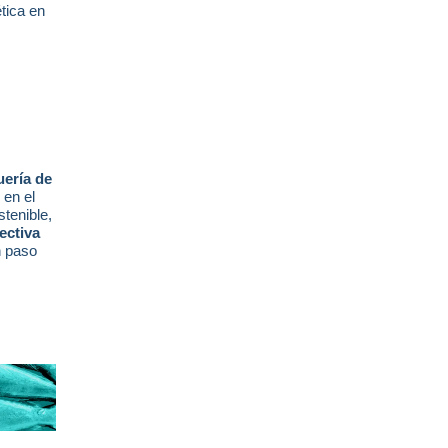
tica en
uería de
 en el
stenible,
ectiva
n paso