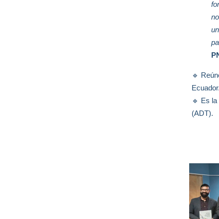
fo
no
un
pa
P
🔹 Reún
Ecuador
🔹 Es la
(ADT).