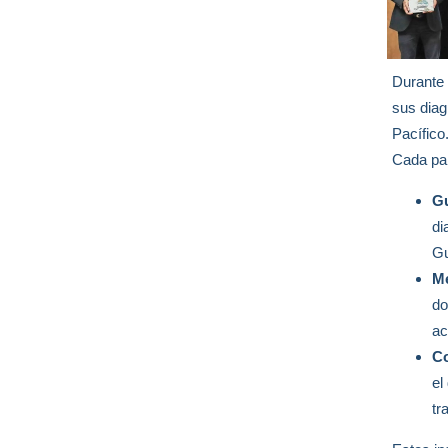
Durante 
sus diag
Pacífico
Cada paí
Gu
di
Gu
Mé
do
ac
Co
el
tr