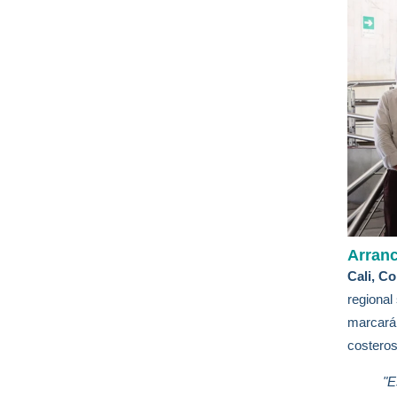
Arranc
Cali, C
regional
marcará 
costero
"E