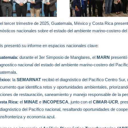
el tercer trimestre de 2025, Guatemala, México y Costa Rica presen
nósticos nacionales sobre el estado del ambiente marino-costero del
.
s presentó su informe en espacios nacionales clave:
atemala:
durante el 3er Simposio de Manglares, el
MARN
presentó 
agnostico nacional del estado del ambiente marino-costero del Pacífi
atemala.
xico:
la
SEMARNAT
recibió el diagnóstico del Pacífico Centro Sur,
cumento que identifica retos y oportunidades ambientales, priorizand
ciones de restauración, saneamiento y manejo responsable de la pe
sta Rica:
el
MINAE
e
INCOPESCA
, junto con el
CIMAR-UCR
, pre
 diagnóstico del Pacífico nacional, resaltando oportunidades de coope
ansfronteriza y economía azul.