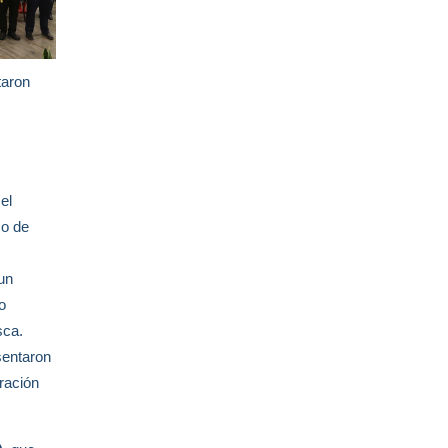
taron
el
co de
 un
o
sca.
sentaron
ración